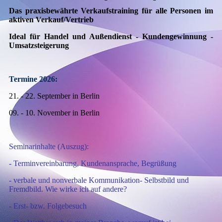
Das praxisbewährte Verkaufstraining für alle Personen im
aktiven Verkauf/Vertrieb
Ideal für Handel und Außendienst - Kundengewinnung -
Umsatzsteigerung
Termine 2026:
21. - 22. September in Berlin
09. - 10. November in Berlin
Seminarinhalte (Auszug):
- Terminvereinbarung, Kundenansprache, Begrüßung
- verbale und nonverbale Kommunikation
- Selbstbild und
Fremdbild. Wie wirke ich auf andere?
- Erst- bzw. Folgebesuch