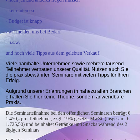
- kein Interesse
- Budget ist knapp
- wir melden uns bei Bedarf
- u.s.w.
und noch viele Tipps aus dem gelebten Verkauf!
Viele namhafte Unternehmen sowie mehrere tausend
Teilnehmer vertrauen unserer Qualität. Nutzen auch Sie
die praxisbewährten Seminare mit vielen Tipps für Ihren
Erfolg.
Aufgrund unserer Erfahrungen in nahezu allen Branchen
erhalten Sie hier keine Theorie, sondern anwendbare
Praxis.
Die Seminarteilnahme bei den öffentlichen Seminaren beträgt €
1.450,-
pro
Teilnehmer, zzgl. 19% gesetzl. MwSt.
(insgesamt €
1.725,50)
und beinhaltet Getränke und Snacks während des 2-
tägigen Seminars.