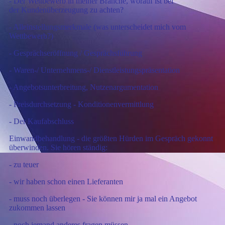
- Der Wettbewerb in meiner Branche, worauf ist bei
der Kundenüberzeugung zu achten?
- Alleinstellungsmerkmale (was unterscheidet mich vom
Wettbewerb?)
- Gesprächseröffnung / Gesprächsführung
- Waren-/ Unternehmens-/ Dienstleistungspräsentation
- Angebotsunterbreitung, Nutzenargumentation
- Preisdurchsetzung - Konditionenvermittlung
- Der Kaufabschluss
Einwandbehandlung - die größten Hürden im Gespräch gekonnt
überwinden.
Sie hören ständig:
- zu teuer
- wir haben schon einen Lieferanten
- muss noch überlegen - Sie können mir ja mal ein Angebot
zukommen lassen
- noch jemand anderes fragen müssen