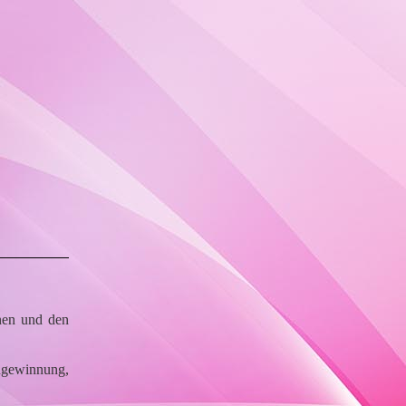
nen und den
ngewinnung,