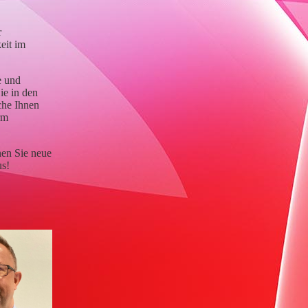
r
eit im
e und
ie in den
che Ihnen
rm
nen Sie neue
us!