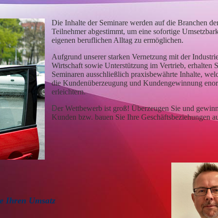
Die Inhalte der Seminare werden auf die Branchen de
Teilnehmer abgestimmt, um eine sofortige Umsetzbark
eigenen beruflichen Alltag zu ermöglichen.
Aufgrund unserer starken Vernetzung mit der Industri
Wirtschaft sowie Unterstützung im Vertrieb, erhalten S
Seminaren ausschließlich praxisbewährte Inhalte, wel
die Kundenüberzeugung und Kundengewinnung eno
erleichtern.
D
er Wettbewerb ist groß! Überzeugen Sie und gewin
Kunden bzw. bauen Sie Ihre Geschäftsbeziehungen a
ie Ihren Umsatz